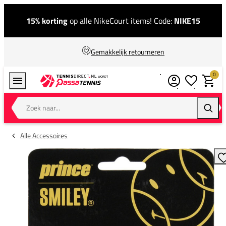
15% korting
op alle NikeCourt items! Code:
NIKE15
Gemakkelijk retourneren
0
Verlanglijstj
Winkel
Zoek naar...
Zoeke
Alle Accessoires
T