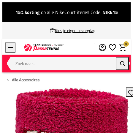
15% korting
op alle NikeCourt items! Code:
NIKE15
Kies je eigen bezorgdag
0
Verlanglijstj
Winkel
Zoek naar...
Zoeke
Alle Accessoires
T