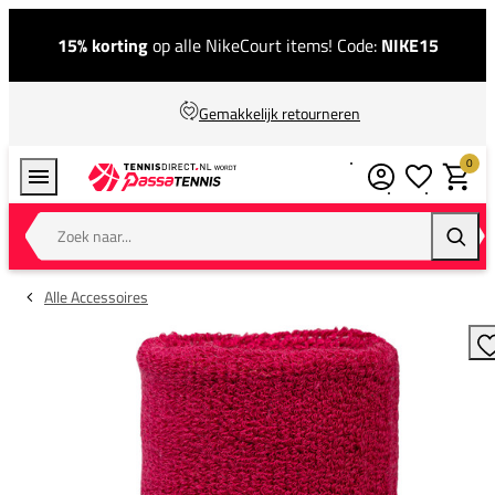
15% korting
op alle NikeCourt items! Code:
NIKE15
Gemakkelijk retourneren
0
Verlanglijstj
Winkel
Zoek naar...
Zoeke
Alle Accessoires
T