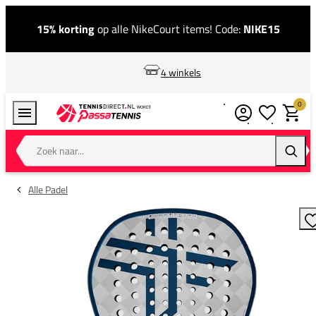
15% korting
op alle NikeCourt items! Code:
NIKE15
4 winkels
0
Verlanglijstj
Winkel
Zoek naar...
Zoeke
Alle Padel
T