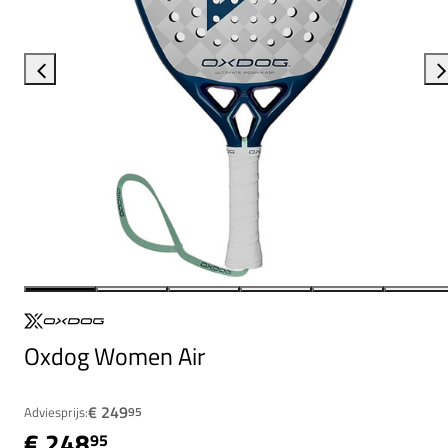
Oxdog Women Air
€ 249
Adviesprijs:
95
€ 248
95