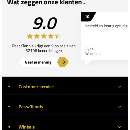
Wat zeggen onze klanten
9.0
10
besteld en keurig optijd ge
PassaTennis krijgt een 9 op basis van
By
H
52106 beoordelingen
Warmond
Geef je mening
Customer service
PassaTennis
Winkels