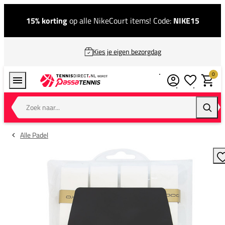
15% korting
op alle NikeCourt items! Code:
NIKE15
Kies je eigen bezorgdag
0
Verlanglijstj
Winkel
Zoek naar...
Zoeke
Alle Padel
T