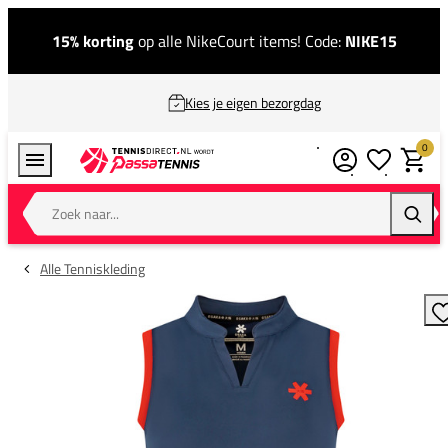
15% korting
op alle NikeCourt items! Code:
NIKE15
Kies je eigen bezorgdag
0
Verlanglijstj
Winkel
Zoek naar...
Zoeke
Alle Tenniskleding
T