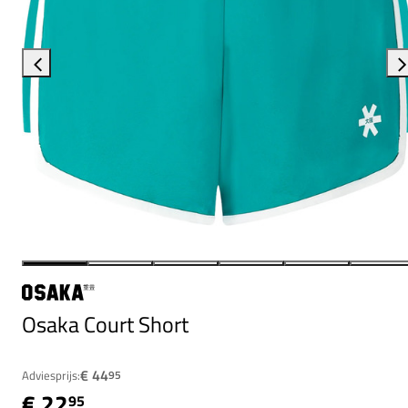
Osaka Court Short
€ 44
Adviesprijs:
95
€ 22
95