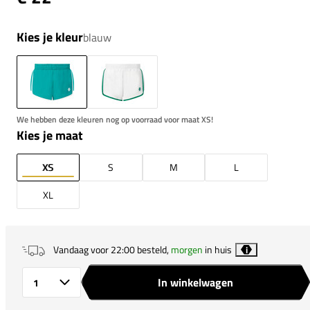
Kies je kleur
blauw
We hebben deze kleuren nog op voorraad voor maat XS!
Kies je maat
XS
S
M
L
XL
Vandaag voor 22:00 besteld,
morgen
in huis
i
In winkelwagen
Aantal