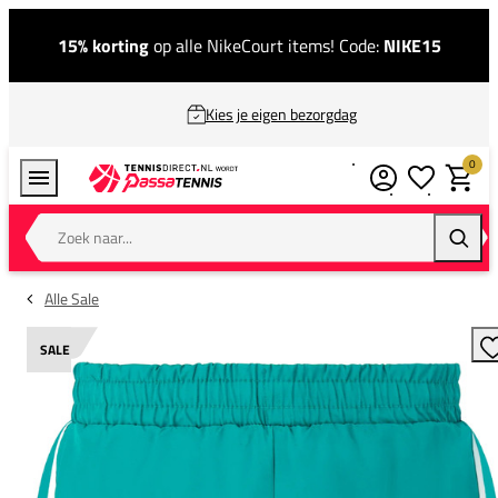
15% korting
op alle NikeCourt items! Code:
NIKE15
Kies je eigen bezorgdag
0
Verlanglijstj
Winkel
Zoek naar...
Zoeke
Alle Sale
SALE
T