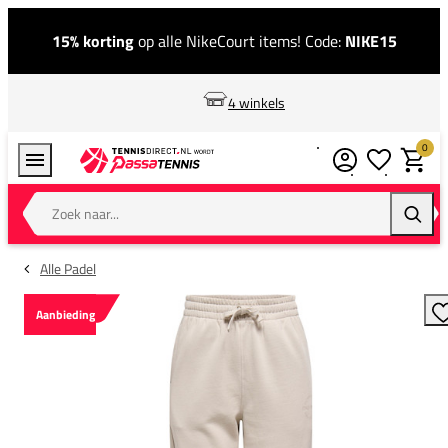
15% korting
op alle NikeCourt items! Code:
NIKE15
4 winkels
0
Verlanglijstj
Winkel
Zoek naar...
Zoeke
Alle Padel
Aanbieding
T