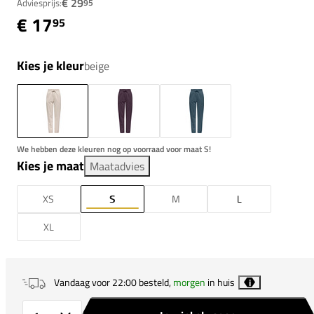
€ 29
Adviesprijs:
95
€ 17
95
Kies je kleur
beige
We hebben deze kleuren nog op voorraad voor maat S!
Kies je maat
Maatadvies
XS
S
M
L
XL
Vandaag voor 22:00 besteld,
morgen
in huis
i