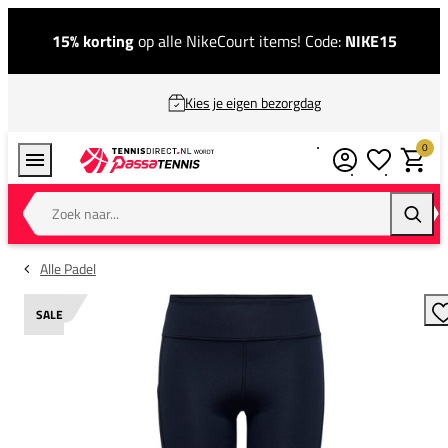
15% korting
op alle NikeCourt items! Code:
NIKE15
Kies je eigen bezorgdag
0
Verlanglijstj
Winkel
Zoek naar...
Zoeke
Alle Padel
SALE
T