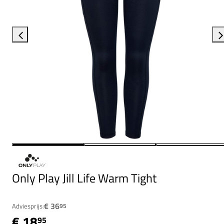
Only Play Jill Life Warm Tight
€ 36
Adviesprijs:
95
€ 18
95