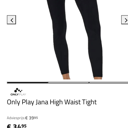
Only Play Jana High Waist Tight
€ 39
Adviesprijs:
95
€ 34
95