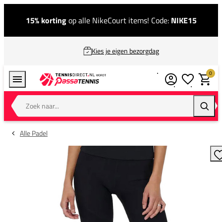
15% korting
op alle NikeCourt items! Code:
NIKE15
Kies je eigen bezorgdag
0
Verlanglijstj
Winkel
Zoek naar...
Zoeke
Alle Padel
T