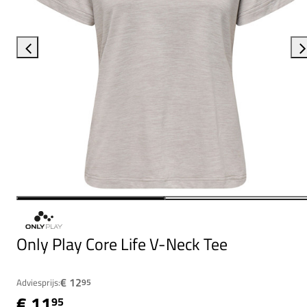
Only Play Core Life V-Neck Tee
€ 12
Adviesprijs:
95
€ 11
95