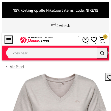
15% korting
op alle NikeCourt items! Code:
NIKE15
4 winkels
0
Verlanglijstj
Winkel
Zoek naar...
Zoeke
Alle Padel
T