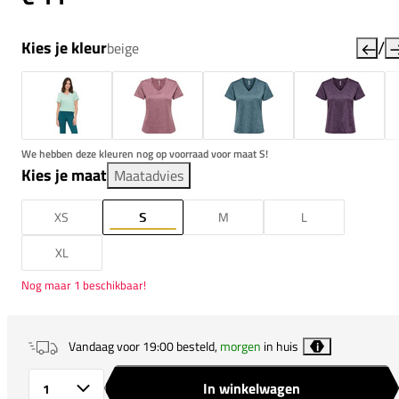
/
Kies je kleur
beige
We hebben deze kleuren nog op voorraad voor maat S!
Kies je maat
Maatadvies
XS
S
M
L
XL
Nog maar 1 beschikbaar!
Vandaag voor 19:00 besteld,
morgen
in huis
i
In winkelwagen
Aantal