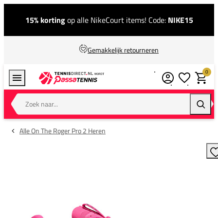
15% korting
op alle NikeCourt items! Code:
NIKE15
Gemakkelijk retourneren
0
Verlanglijstj
Winkel
Zoek naar...
Zoeke
Alle On The Roger Pro 2 Heren
T