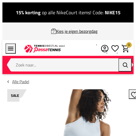
15% korting
op alle NikeCourt items! Code:
NIKE15
Kies je eigen bezorgdag
0
Verlanglijstj
Winkel
Zoek naar...
Zoeke
Alle Padel
SALE
T