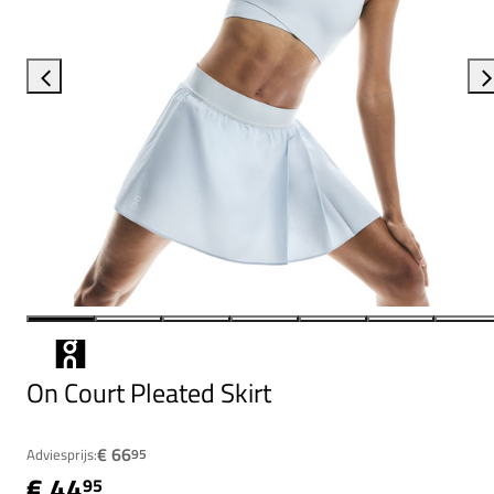
On Court Pleated Skirt
€ 66
Adviesprijs:
95
€ 44
95