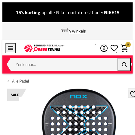
15% korting
op alle NikeCourt items! Code:
NIKE15
4 winkels
0
Verlanglijstj
Winkel
Zoek naar...
Zoeke
Alle Padel
SALE
T