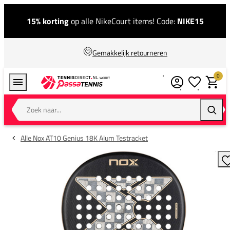
15% korting
op alle NikeCourt items! Code:
NIKE15
Gemakkelijk retourneren
0
Verlanglijstj
Winkel
Zoek naar...
Zoeke
Alle Nox AT10 Genius 18K Alum Testracket
T