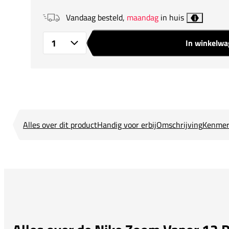
Vandaag besteld,
maandag
in huis
i
In winkelw
Aantal
Alles over dit product
Handig voor erbij
Omschrijving
Kenmer