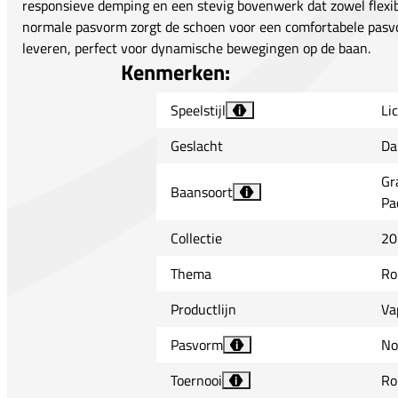
responsieve demping en een stevig bovenwerk dat zowel flexibili
normale pasvorm zorgt de schoen voor een comfortabele pasvo
leveren, perfect voor dynamische bewegingen op de baan.
Kenmerken:
Speelstijl
Li
i
Geslacht
Da
Gr
Baansoort
i
Pa
Collectie
20
Thema
Ro
Productlijn
Va
Pasvorm
No
i
Toernooi
Ro
i