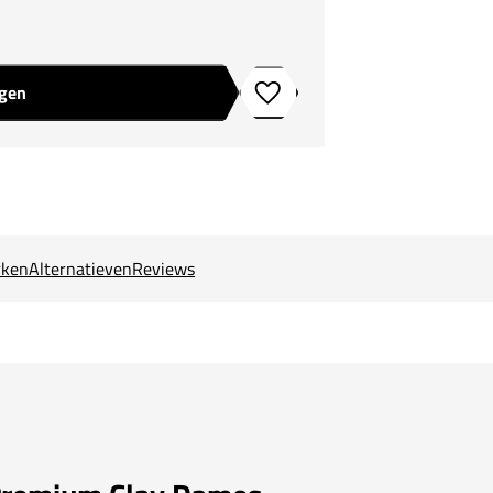
agen
Toevoegen aan verlanglijstje
ken
Alternatieven
Reviews