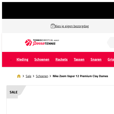
Kies je eigen bezorgdag
Zoek naar...
Kleding
Schoenen
Rackets
Tassen
Snaren
Gri
Sale
Schoenen
Nike Zoom Vapor 12 Premium Clay Dames
SALE