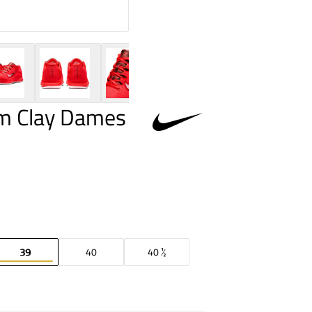
m Clay Dames
39
40
40 ½