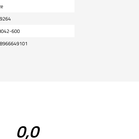
ze
9264
8042-600
8966649101
0,0