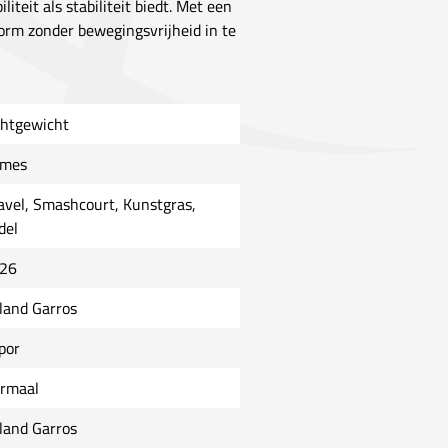
teit als stabiliteit biedt. Met een
rm zonder bewegingsvrijheid in te
chtgewicht
mes
avel, Smashcourt, Kunstgras,
del
26
land Garros
por
rmaal
land Garros