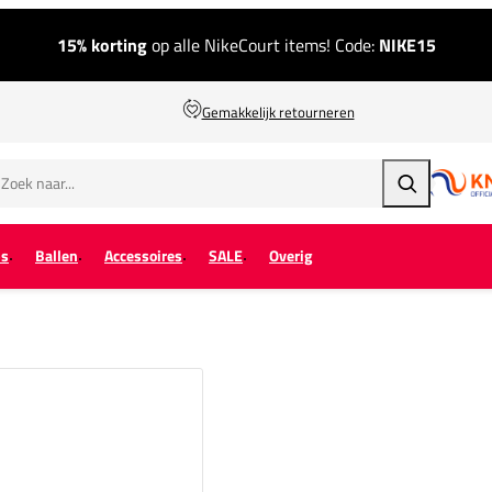
15% korting
op alle NikeCourt items! Code:
NIKE15
Gemakkelijk retourneren
Zoeken
ps
Ballen
Accessoires
SALE
Overig