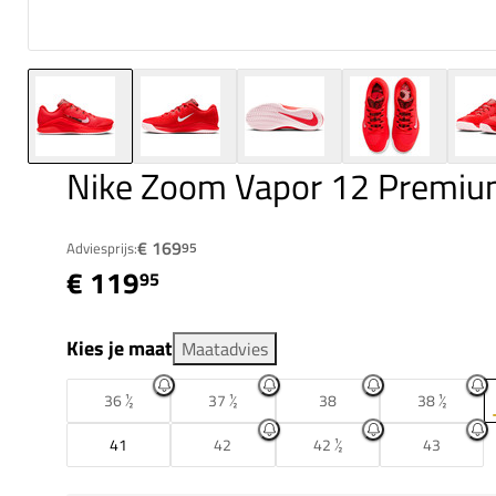
Nike Zoom Vapor 12 Premiu
€ 169
Adviesprijs:
95
€ 119
95
Kies je maat
Maatadvies
36 ½
37 ½
38
38 ½
41
42
42 ½
43