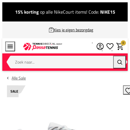
15% korting
op alle NikeCourt items! Code:
NIKE15
Kies je eigen bezorgdag
0
Verlanglijstj
Winkel
Zoek naar...
Zoeke
Alle Sale
SALE
T