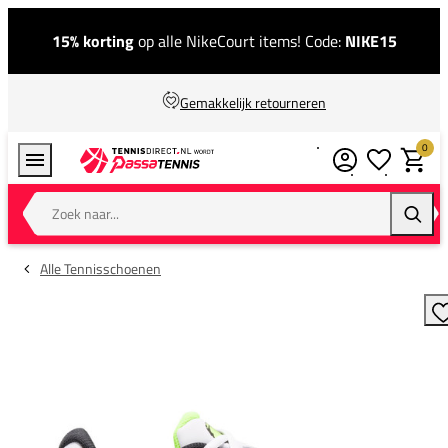
15% korting
op alle NikeCourt items! Code:
NIKE15
Gemakkelijk retourneren
0
Verlanglijstj
Winkel
Zoek naar...
Zoeke
Alle Tennisschoenen
T