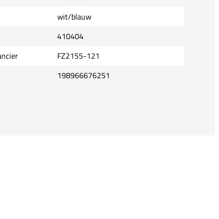
wit/blauw
410404
ancier
FZ2155-121
198966676251