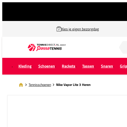
Kies je eigen bezorgdag
Zoek naar...
Kleding
Schoenen
Rackets
Tassen
Snaren
Gri
Tennisschoenen
Nike Vapor Lite 3 Heren