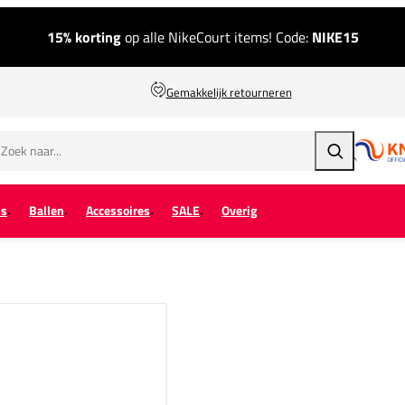
15% korting
op alle NikeCourt items! Code:
NIKE15
Gemakkelijk retourneren
Zoeken
ps
Ballen
Accessoires
SALE
Overig