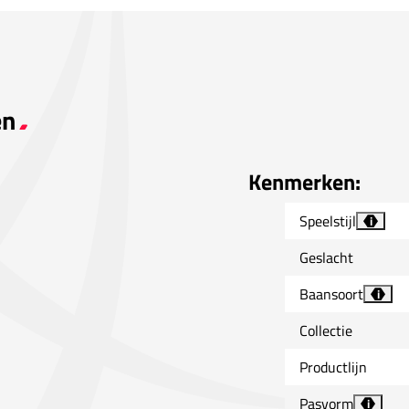
en
Kenmerken:
Speelstijl
i
Geslacht
Baansoort
i
Collectie
Productlijn
Pasvorm
i