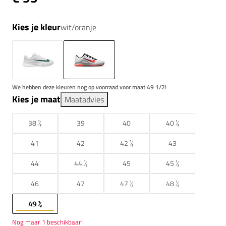
Kies je kleur
wit/oranje
We hebben deze kleuren nog op voorraad voor maat 49 1/2!
Kies je maat
Maatadvies
38 ½
39
40
40 ½
41
42
42 ½
43
44
44 ½
45
45 ½
46
47
47 ½
48 ½
49 ½
Nog maar 1 beschikbaar!