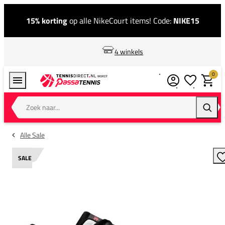
15% korting
op alle NikeCourt items! Code:
NIKE15
4 winkels
0
Verlanglijstj
Winkel
Zoek naar...
Zoeke
Alle Sale
SALE
T