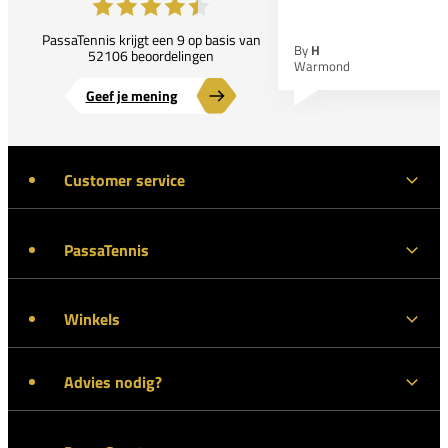
PassaTennis krijgt een 9 op basis van
By
H
52106 beoordelingen
Warmond
Geef je mening
Customer service
PassaTennis
Winkels
Advies nodig?