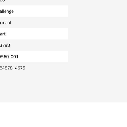
allenge
rmaal
art
3798
6560-001
8487814675