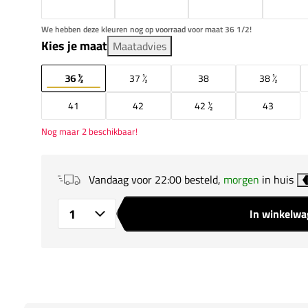
We hebben deze kleuren nog op voorraad voor maat 36 1/2!
Kies je maat
Maatadvies
36 ½
37 ½
38
38 ½
41
42
42 ½
43
Nog maar 2 beschikbaar!
Vandaag voor 22:00 besteld,
morgen
in huis
In winkelw
Aantal