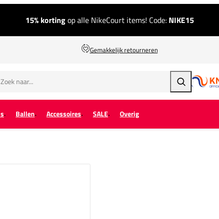
15% korting
op alle NikeCourt items! Code:
NIKE15
Gemakkelijk retourneren
Zoeken
ps
Ballen
Accessoires
SALE
Overig