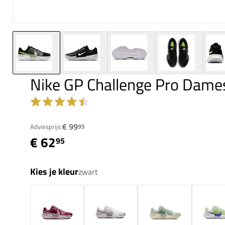
Nike GP Challenge Pro Dame
€ 99
Adviesprijs:
95
€ 62
95
Kies je kleur
zwart