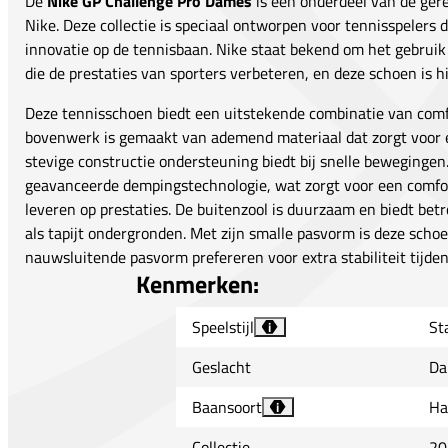
De
Nike GP Challenge Pro Dames
is een onderdeel van de ge
Nike. Deze collectie is speciaal ontworpen voor tennisspelers d
innovatie op de tennisbaan. Nike staat bekend om het gebrui
die de prestaties van sporters verbeteren, en deze schoen is h
Deze tennisschoen biedt een uitstekende combinatie van comf
bovenwerk is gemaakt van ademend materiaal dat zorgt voor ee
stevige constructie ondersteuning biedt bij snelle bewegingen
geavanceerde dempingstechnologie, wat zorgt voor een comfor
leveren op prestaties. De buitenzool is duurzaam en biedt bet
als tapijt ondergronden. Met zijn smalle pasvorm is deze schoe
nauwsluitende pasvorm prefereren voor extra stabiliteit tijden
Kenmerken:
Speelstijl
Sta
i
Geslacht
Da
Baansoort
Ha
i
Collectie
20