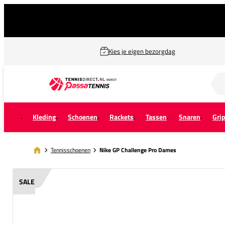
Kies je eigen bezorgdag
Zoek naar...
Kleding
Schoenen
Rackets
Tassen
Snaren
Gri
Tennisschoenen
Nike GP Challenge Pro Dames
SALE