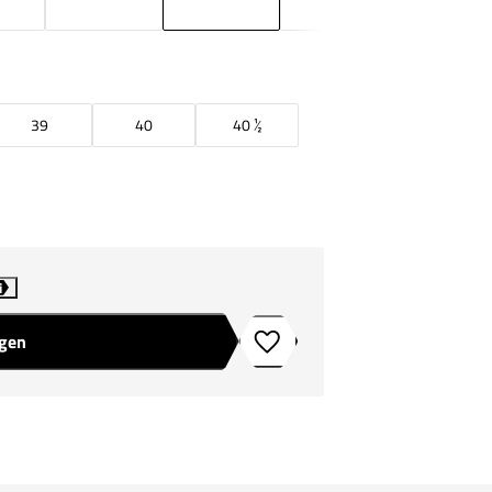
39
40
40 ½
i
agen
Toevoegen aan verlanglijstje