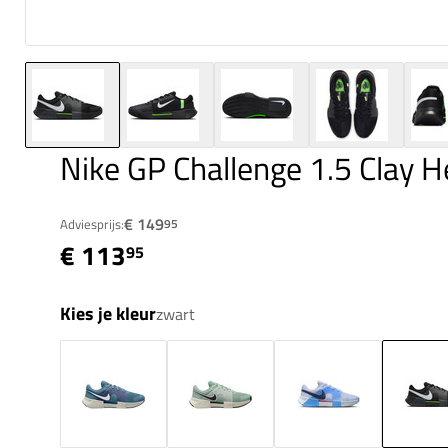
Nike GP Challenge 1.5 Clay H
€ 149
Adviesprijs:
95
€ 113
95
Kies je kleur
zwart