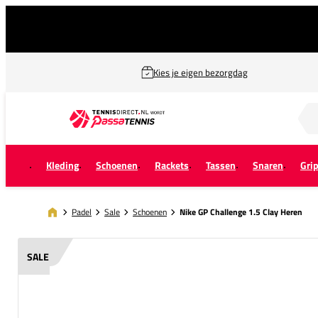
Kies je eigen bezorgdag
Zoek naar...
Kleding
Schoenen
Rackets
Tassen
Snaren
Gri
Padel
Sale
Schoenen
Nike GP Challenge 1.5 Clay Heren
SALE