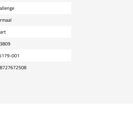
allenge
rmaal
art
3809
5179-001
8727672508