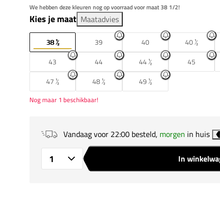
We hebben deze kleuren nog op voorraad voor maat 38 1/2!
Kies je maat
Maatadvies
38 ½
39
40
40 ½
43
44
44 ½
45
47 ½
48 ½
49 ½
Nog maar 1 beschikbaar!
Vandaag voor 22:00 besteld,
morgen
in huis
In winkelw
Aantal