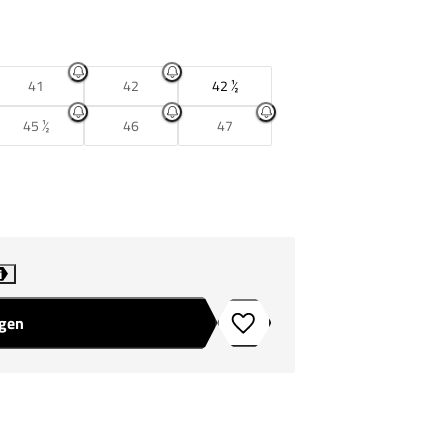
41
42
42 ½
45 ½
46
47
i
agen
Toevoegen aan verlanglijstje