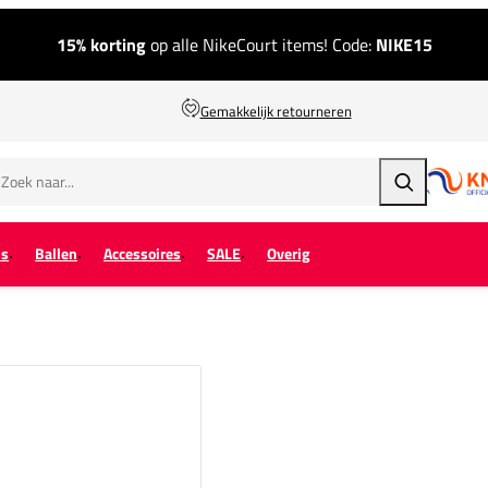
15% korting
op alle NikeCourt items! Code:
NIKE15
Gemakkelijk retourneren
Zoeken
ps
Ballen
Accessoires
SALE
Overig