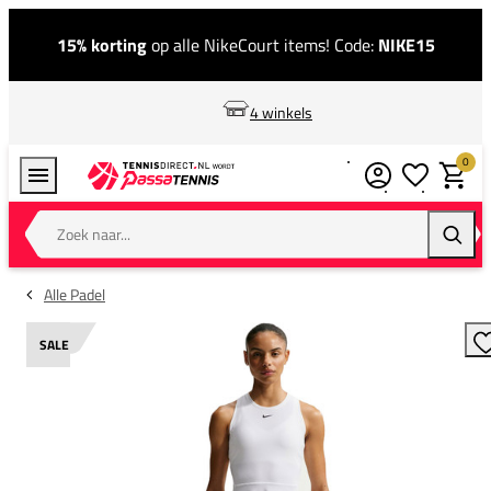
15% korting
op alle NikeCourt items! Code:
NIKE15
4 winkels
0
Verlanglijstj
Winkel
Zoek naar...
Zoeke
Alle Padel
SALE
T