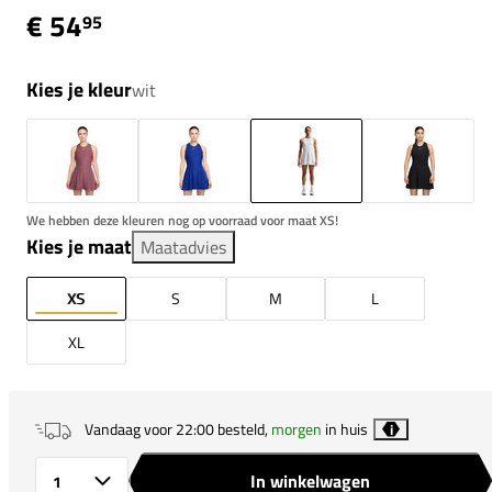
€ 54
95
Kies je kleur
wit
We hebben deze kleuren nog op voorraad voor maat XS!
Kies je maat
Maatadvies
XS
S
M
L
XL
Vandaag voor 22:00 besteld,
morgen
in huis
i
In winkelwagen
Aantal