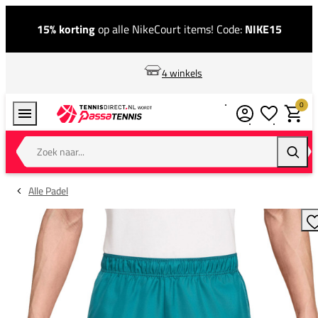
15% korting
op alle NikeCourt items! Code:
NIKE15
4 winkels
0
Verlanglijstj
Winkel
Zoek naar...
Zoeke
Alle Padel
T