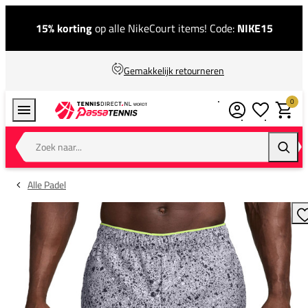
15% korting
op alle NikeCourt items! Code:
NIKE15
Gemakkelijk retourneren
0
Verlanglijstj
Winkel
Zoek naar...
Zoeke
Alle Padel
T