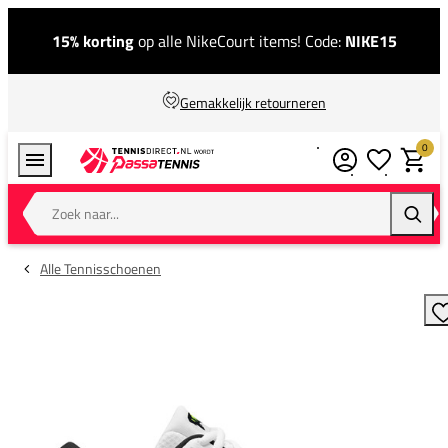
15% korting
op alle NikeCourt items! Code:
NIKE15
Gemakkelijk retourneren
0
Verlanglijstj
Winkel
Zoek naar...
Zoeke
Alle Tennisschoenen
T