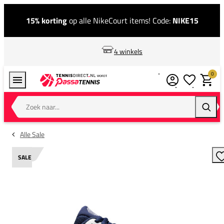
15% korting
op alle NikeCourt items! Code:
NIKE15
4 winkels
0
Verlanglijstj
Winkel
Zoek naar...
Zoeke
Alle Sale
SALE
T