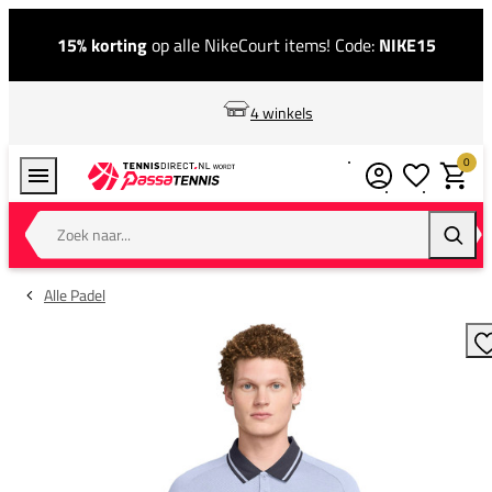
15% korting
op alle NikeCourt items! Code:
NIKE15
4 winkels
0
Verlanglijstj
Winkel
Zoek naar...
Zoeke
Alle Padel
T