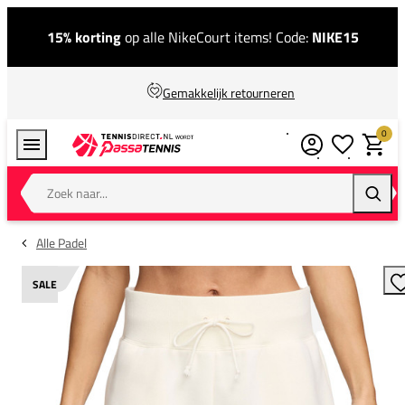
15% korting
op alle NikeCourt items! Code:
NIKE15
Gemakkelijk retourneren
0
Verlanglijstj
Winkel
Zoek naar...
Zoeke
Alle Padel
SALE
T