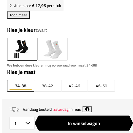
2
stuks voor
€ 17,95
per stuk
Toon meer
Kies je kleur
zwart
We hebben deze kleuren nog op voorraad voor maat 34-38!
Kies je maat
34-38
38-42
42-46
46-50
Vandaag besteld,
zaterdag
in huis
i
In winkelwagen
Aantal