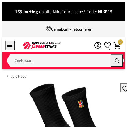
15% korting
op alle NikeCourt items! Code:
NIKE15
Gemakkelijk retourneren
0
Verlanglijstj
Winkel
Zoek naar...
Zoeke
Alle Padel
T