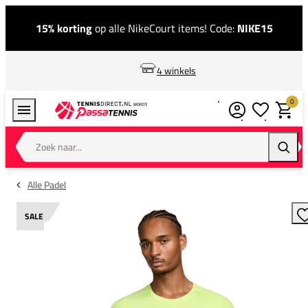
15% korting
op alle NikeCourt items! Code:
NIKE15
4 winkels
0
Verlanglijstj
Winkel
Zoek naar...
Zoeke
Alle Padel
SALE
T