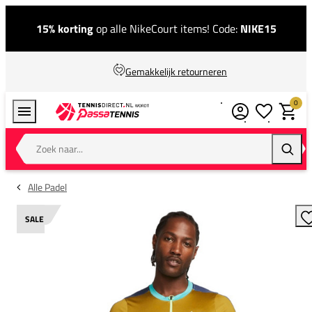
15% korting
op alle NikeCourt items! Code:
NIKE15
Gemakkelijk retourneren
0
Verlanglijstj
Winkel
Zoek naar...
Zoeke
Alle Padel
SALE
T