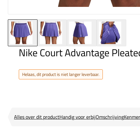
Nike Court Advantage Pleated
Helaas, dit product is niet langer leverbaar.
Alles over dit product
Handig voor erbij
Omschrijving
Kenmer