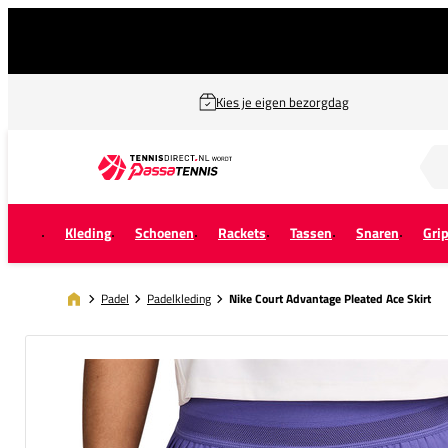
Kies je eigen bezorgdag
Zoek naar...
Kleding
Schoenen
Rackets
Tassen
Snaren
Gri
Padel
Padelkleding
Nike Court Advantage Pleated Ace Skirt