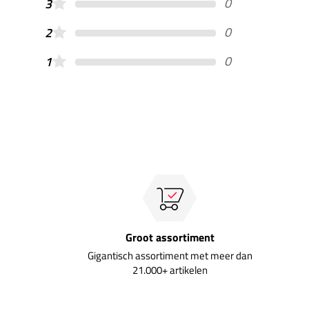
0
3
0
2
0
1
Groot assortiment
Gigantisch assortiment met meer dan
21.000+ artikelen