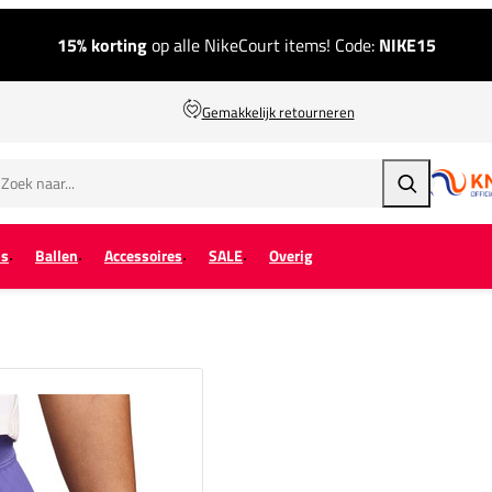
15% korting
op alle NikeCourt items! Code:
NIKE15
Gemakkelijk retourneren
Zoeken
ps
Ballen
Accessoires
SALE
Overig