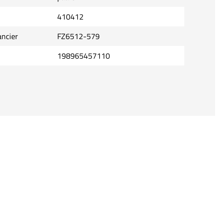
410412
ancier
FZ6512-579
198965457110