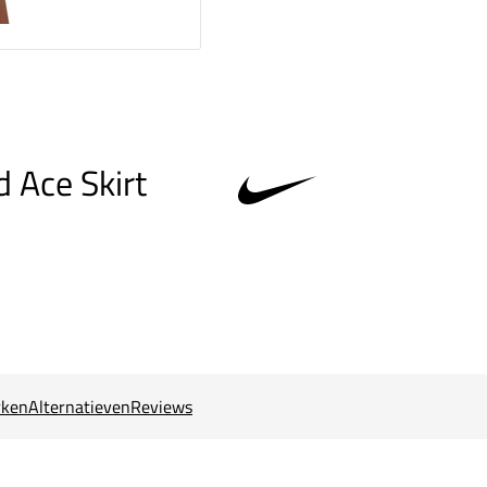
 Ace Skirt
ken
Alternatieven
Reviews