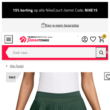
15% korting
op alle NikeCourt items! Code:
NIKE15
Kies je eigen bezorgdag
0
Verlanglijstj
Winkel
Zoek naar...
Zoeke
Alle Padel
SALE
T