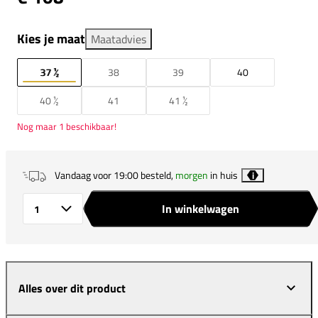
Kies je maat
Maatadvies
37 ½
38
39
40
40 ½
41
41 ½
Nog maar 1 beschikbaar!
Vandaag voor 19:00 besteld,
morgen
in huis
i
In winkelwagen
Aantal
Alles over dit product