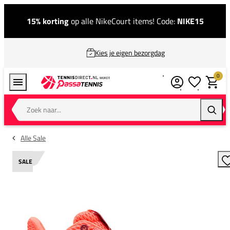
15% korting
op alle NikeCourt items! Code:
NIKE15
Kies je eigen bezorgdag
0
Verlanglijstj
Winkel
Zoek naar...
Zoeke
Alle Sale
SALE
T