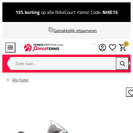
15% korting
op alle NikeCourt items! Code:
NIKE15
Gemakkelijk retourneren
0
Verlanglijstj
Winkel
Zoek naar...
Zoeke
Alle Padel
T