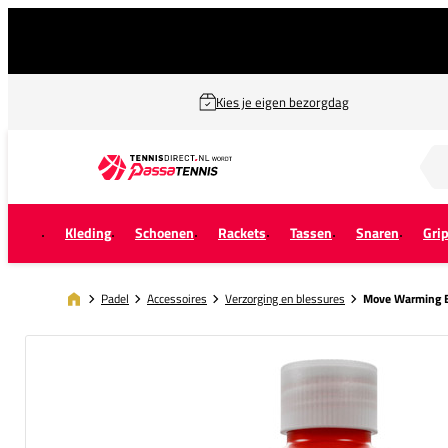
Kies je eigen bezorgdag
Zoek naar...
Kleding
Schoenen
Rackets
Tassen
Snaren
Gri
Padel
Accessoires
Verzorging en blessures
Move Warming Bo