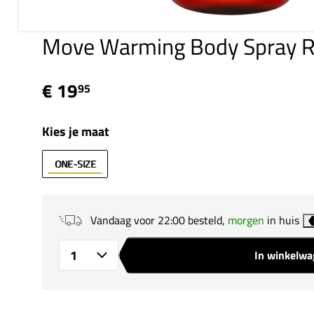
Move Warming Body Spray Re
€ 19
95
Kies je maat
ONE-SIZE
Vandaag voor 22:00 besteld,
morgen
in huis
In winkelw
Aantal