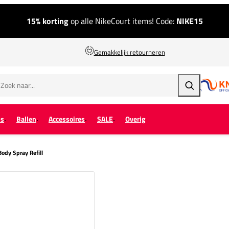
15% korting
op alle NikeCourt items! Code:
NIKE15
Gemakkelijk retourneren
Zoeken
ps
Ballen
Accessoires
SALE
Overig
dy Spray Refill