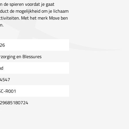
an de spieren voordat je gaat
oduct de mogelijkheid om je lichaam
activiteiten. Met het merk Move ben
n.
26
rzorging en Blessures
od
4547
C-R001
29685180724