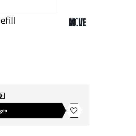
fill
i
agen
Toevoegen aan verlanglijstje