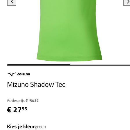
Mizuno Shadow Tee
€ 54
Adviesprijs:
95
€ 27
95
Kies je kleur
groen