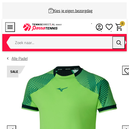
Kies je eigen bezorgdag
0
Verlanglijstj
Winkel
Zoek naar...
Zoeke
Alle Padel
SALE
T