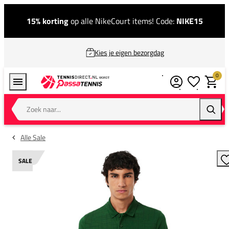
15% korting
op alle NikeCourt items! Code:
NIKE15
Kies je eigen bezorgdag
0
Verlanglijstj
Winkel
Zoek naar...
Zoeke
Alle Sale
SALE
T