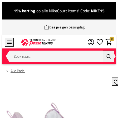
15% korting
op alle NikeCourt items! Code:
NIKE15
Kies je eigen bezorgdag
0
Verlanglijstj
Winkel
Zoek naar...
Zoeke
Alle Padel
T