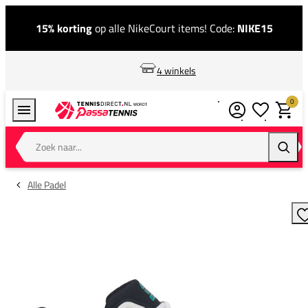
15% korting
op alle NikeCourt items! Code:
NIKE15
4 winkels
0
Verlanglijstj
Winkel
Zoek naar...
Zoeke
Alle Padel
T