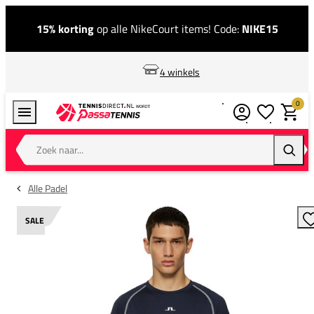
15% korting
op alle NikeCourt items! Code:
NIKE15
4 winkels
0
Verlanglijstj
Winkel
Zoek naar...
Zoeke
Alle Padel
SALE
T