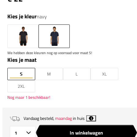
Kies je kleur
navy
We hebben deze kleuren nog op voorraad voor maat S!
Kies je maat
S
M
L
XL
2XL
Nog maar 1 beschikbaar!
Vandaag besteld,
maandag
in huis
i
In winkelwagen
Aantal