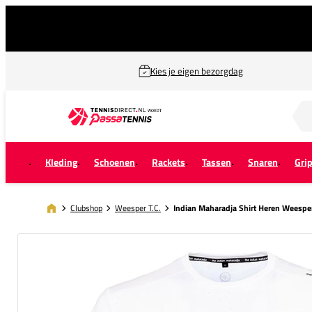
Kies je eigen bezorgdag
Zoek naar...
Kleding
Schoenen
Rackets
Tassen
Snaren
Gri
Clubshop
Weesper T.C.
Indian Maharadja Shirt Heren Weespe