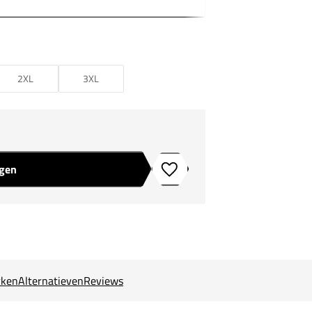
2XL
3XL
agen
Toevoegen aan verlanglijstje
ken
Alternatieven
Reviews