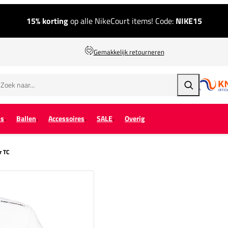
15% korting
op alle NikeCourt items! Code:
NIKE15
Gemakkelijk retourneren
Zoeken
ps
Ballen
Accessoires
SALE
Overig
r TC