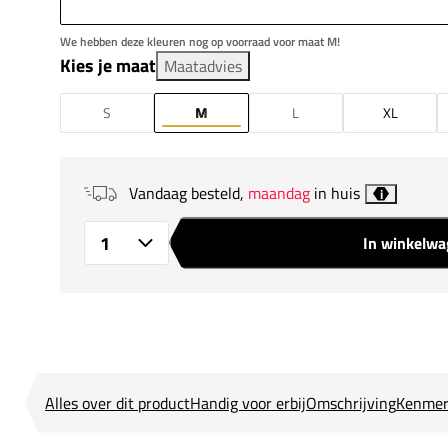
We hebben deze kleuren nog op voorraad voor maat M!
Kies je maat
Maatadvies
S
M
L
XL
Vandaag besteld,
maandag
in huis
i
In winkelw
Aantal
Alles over dit product
Handig voor erbij
Omschrijving
Kenmer