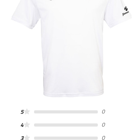
0
5
0
4
0
3