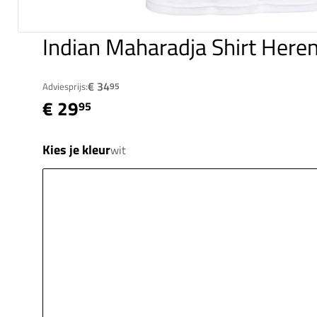
Indian Maharadja Shirt Here
€ 34
Adviesprijs:
95
€ 29
95
Kies je kleur
wit