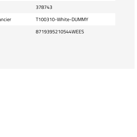
378743
ancier
T100310-White-DUMMY
8719395210544WEES