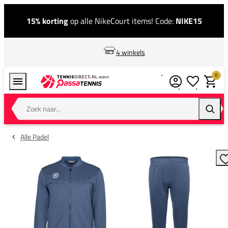
15% korting
op alle NikeCourt items! Code:
NIKE15
4 winkels
0
Verlanglijstj
Winkel
Zoek naar...
Zoeke
Alle Padel
T