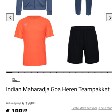
Indian Maharadja Goa Heren Teampakket
€ 199
Adviesprijs:
80
Bestel deze set voor je hele tea
€ 188
80