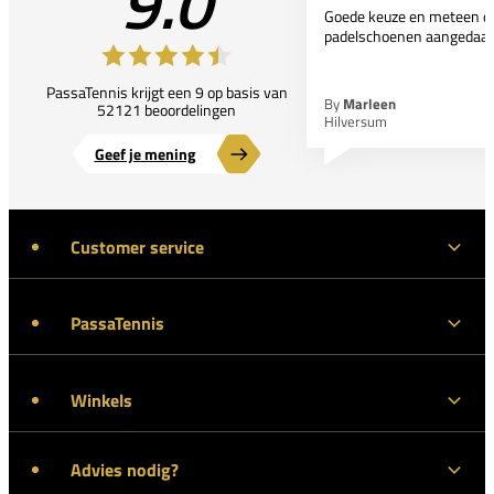
9.0
Goede keuze en meteen d
padelschoenen aangedaan
PassaTennis krijgt een 9 op basis van
By
Marleen
52121 beoordelingen
Hilversum
Geef je mening
Customer service
PassaTennis
Winkels
Advies nodig?