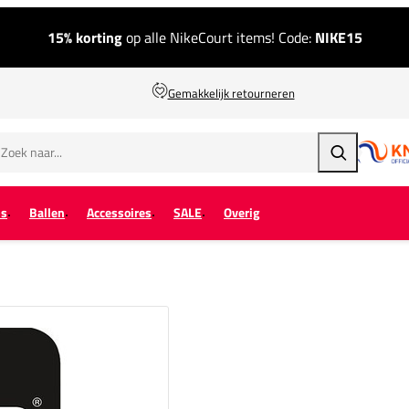
15% korting
op alle NikeCourt items! Code:
NIKE15
Gemakkelijk retourneren
Zoeken
ps
Ballen
Accessoires
SALE
Overig