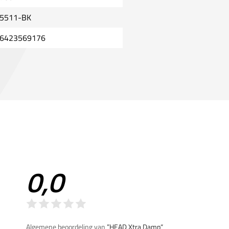
5511-BK
6423569176
0,0
Algemene beoordeling van
”HEAD Xtra Damp“