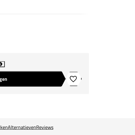
i
agen
Toevoegen aan verlanglijstje
ken
Alternatieven
Reviews