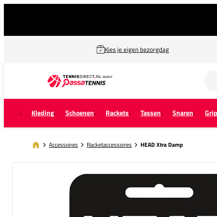
Kies je eigen bezorgdag
Zoek naar...
Kleding
Schoenen
Rackets
Tassen
Snaren
Gri
Accessoires
Racketaccessoires
HEAD Xtra Damp