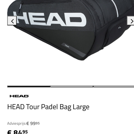
HEAD Tour Padel Bag Large
€ 99
Adviesprijs:
95
€ 84
95