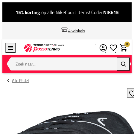
15% korting
op alle NikeCourt items! Code:
NIKE15
4 winkels
0
Verlanglijstj
Winkel
Zoek naar...
Zoeke
Alle Padel
T