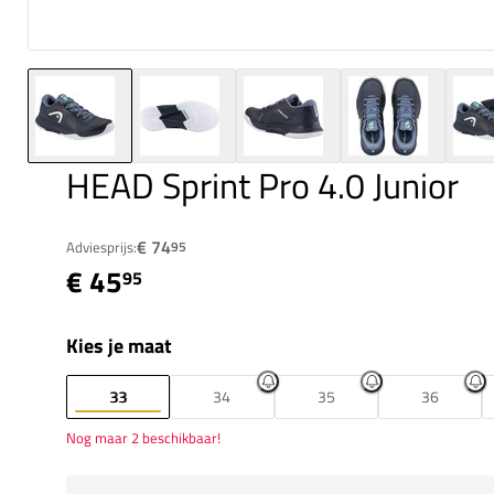
HEAD Sprint Pro 4.0 Junior
€ 74
Adviesprijs:
95
€ 45
95
Kies je maat
33
34
35
36
Nog maar 2 beschikbaar!