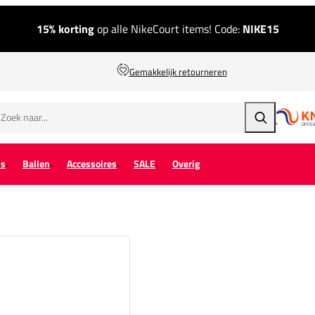
15% korting
op alle NikeCourt items! Code:
NIKE15
Gemakkelijk retourneren
Zoeken
ps
Ballen
Accessoires
SALE
Overig