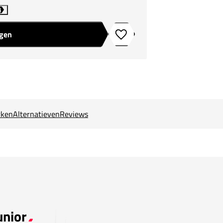
i
agen
Toevoegen aan verlanglijstje
ken
Alternatieven
Reviews
unior