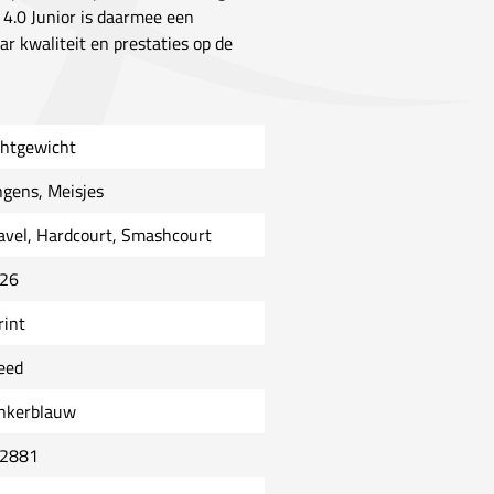
 4.0 Junior is daarmee een
ar kwaliteit en prestaties op de
chtgewicht
ngens, Meisjes
avel, Hardcourt, Smashcourt
26
rint
eed
nkerblauw
2881