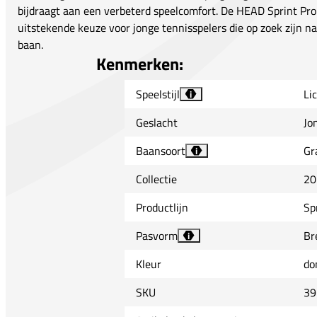
bijdraagt aan een verbeterd speelcomfort. De HEAD Sprint Pro
uitstekende keuze voor jonge tennisspelers die op zoek zijn na
baan.
Kenmerken:
Speelstijl
Li
i
Geslacht
Jo
Baansoort
Gr
i
Collectie
20
Productlijn
Sp
Pasvorm
Br
i
Kleur
do
SKU
39