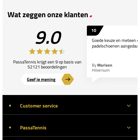
Wat zeggen onze klanten
9.0
10
Goede keuze en meteen d
padelschoenen aangedaan
PassaTennis krijgt een 9 op basis van
By
Marleen
52121 beoordelingen
Hilversum
Geef je mening
Customer service
PassaTennis