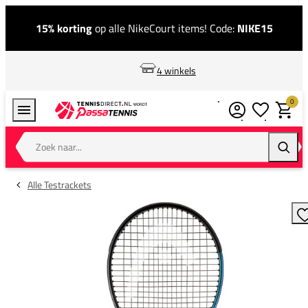
15% korting
op alle NikeCourt items! Code:
NIKE15
4 winkels
0
Verlanglijstj
Winkel
Zoek naar...
Zoeke
Alle Testrackets
T