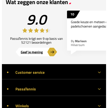
Wat zeggen onze klanten
9.0
10
Goede keuze en meteen d
padelschoenen aangedaan
PassaTennis krijgt een 9 op basis van
By
Marleen
52121 beoordelingen
Hilversum
Geef je mening
Customer service
PassaTennis
Winkels