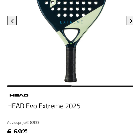
HEAD Evo Extreme 2025
€ 89
Adviesprijs:
99
€ 69
95