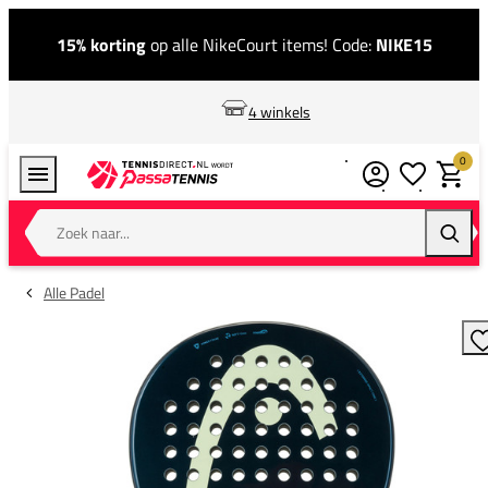
15% korting
op alle NikeCourt items! Code:
NIKE15
4 winkels
0
Verlanglijstj
Winkel
Zoek naar...
Zoeke
Alle Padel
T