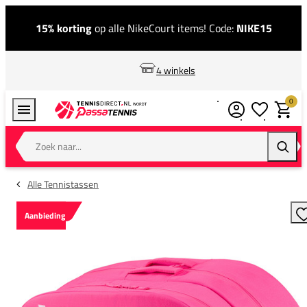
15% korting
op alle NikeCourt items! Code:
NIKE15
4 winkels
0
Verlanglijstj
Winkel
Zoek naar...
Zoeke
Alle Tennistassen
Aanbieding
T